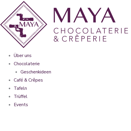
Zum
Inhalt
springen
Über uns
Chocolaterie
Geschenkideen
Café & Crêpes
Tafeln
Trüffel
Events