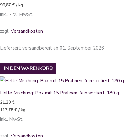
96,67
€
/
kg
inkl. 7 % MwSt.
zzgl.
Versandkosten
Lieferzeit:
versandbereit ab 01. September 2026
IN DEN WARENKORB
Dieses
Produkt
Helle Mischung: Box mit 15 Pralinen, fein sortiert, 180 g
weist
21,20
€
mehrere
117,78
€
/
kg
Varianten
inkl. MwSt.
auf.
Die
zzgl.
Versandkosten