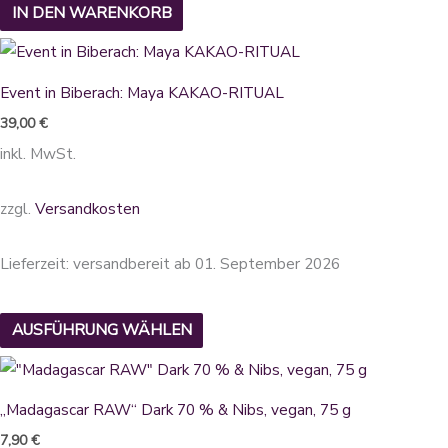
IN DEN WARENKORB
Dieses
Produkt
Event in Biberach: Maya KAKAO-RITUAL
weist
39,00
€
mehrere
inkl. MwSt.
Varianten
auf.
zzgl.
Versandkosten
Die
Optionen
Lieferzeit:
versandbereit ab 01. September 2026
können
auf
AUSFÜHRUNG WÄHLEN
der
Produktseite
gewählt
„Madagascar RAW“ Dark 70 % & Nibs, vegan, 75 g
werden
7,90
€