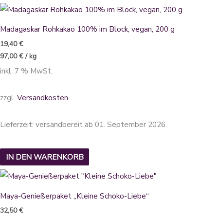
Madagaskar Rohkakao 100% im Block, vegan, 200 g
19,40
€
97,00
€
/
kg
inkl. 7 % MwSt.
zzgl.
Versandkosten
Lieferzeit:
versandbereit ab 01. September 2026
IN DEN WARENKORB
Dieses
Produkt
Maya-Genießerpaket „Kleine Schoko-Liebe“
weist
32,50
€
mehrere