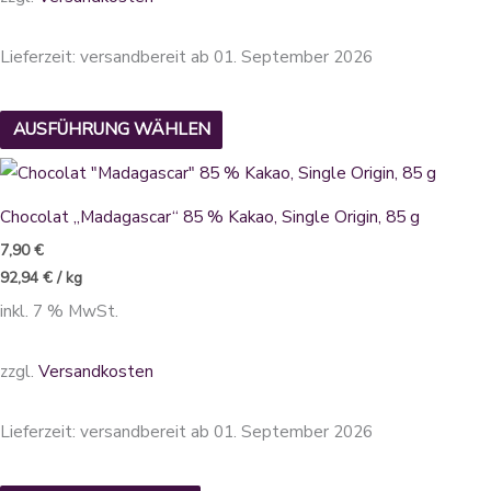
Optionen
können
Lieferzeit:
versandbereit ab 01. September 2026
auf
der
AUSFÜHRUNG WÄHLEN
Produktseite
gewählt
werden
Chocolat „Madagascar“ 85 % Kakao, Single Origin, 85 g
7,90
€
92,94
€
/
kg
inkl. 7 % MwSt.
zzgl.
Versandkosten
Lieferzeit:
versandbereit ab 01. September 2026