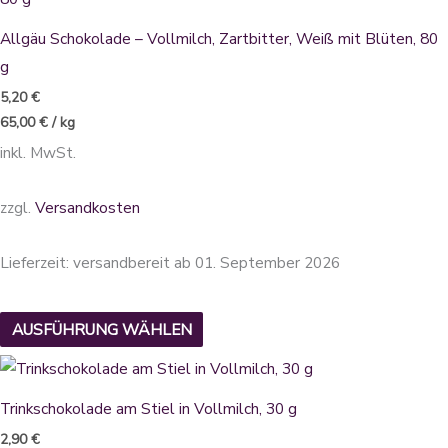
werden
weist
Allgäu Schokolade – Vollmilch, Zartbitter, Weiß mit Blüten, 80
mehrere
g
Varianten
5,20
€
auf.
65,00
€
/
kg
Die
inkl. MwSt.
Optionen
können
zzgl.
Versandkosten
auf
der
Lieferzeit:
versandbereit ab 01. September 2026
Produktseite
gewählt
AUSFÜHRUNG WÄHLEN
werden
Trinkschokolade am Stiel in Vollmilch, 30 g
2,90
€