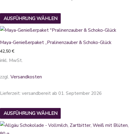
können
auf
AUSFÜHRUNG WÄHLEN
der
Produktseite
Dieses
gewählt
Produkt
Maya-Genießerpaket „Pralinenzauber & Schoko-Glück
werden
weist
42,50
€
mehrere
inkl. MwSt.
Varianten
auf.
zzgl.
Versandkosten
Die
Optionen
Lieferzeit:
versandbereit ab 01. September 2026
können
auf
AUSFÜHRUNG WÄHLEN
der
Produktseite
Dieses
gewählt
Produkt