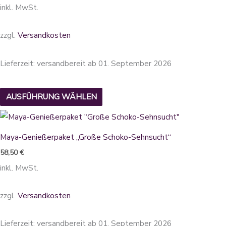
inkl. MwSt.
Varianten
auf.
zzgl.
Versandkosten
Die
Optionen
Lieferzeit:
versandbereit ab 01. September 2026
können
auf
AUSFÜHRUNG WÄHLEN
der
Produktseite
Dieses
gewählt
Produkt
Maya-Genießerpaket „Große Schoko-Sehnsucht“
werden
weist
58,50
€
mehrere
inkl. MwSt.
Varianten
auf.
zzgl.
Versandkosten
Die
Optionen
Lieferzeit:
versandbereit ab 01. September 2026