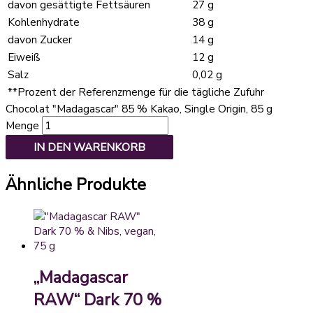
davon gesättigte Fettsäuren
27 g
Kohlenhydrate
38 g
davon Zucker
14 g
Eiweiß
12 g
Salz
0,02 g
**
Prozent der Referenzmenge für die tägliche Zufuhr
Chocolat "Madagascar" 85 % Kakao, Single Origin, 85 g
Menge
IN DEN WARENKORB
Ähnliche Produkte
„Madagascar
RAW“ Dark 70 %