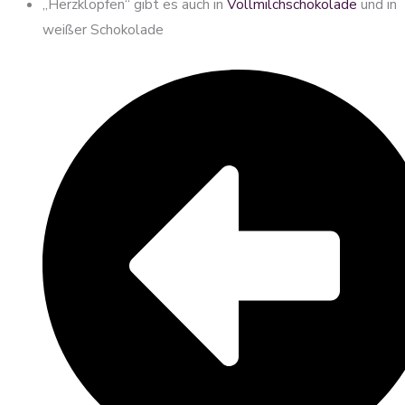
„Herzklopfen“ gibt es auch in
Vollmilchschokolade
und in
weißer Schokolade