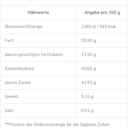
Nährwerte
Angabe pro 100 g
Brennwert/Energie
2260 kJ / 545 kcal
Fett
35,99 g
davon gesättigte Fettsäuren
21,50 g
Kohlenhydrate
45,60 g
davon Zucker
42,93 g
Eiweiß
5,15 g
Salz
0,01 g
**
Prozent der Referenzmenge für die tägliche Zufuhr