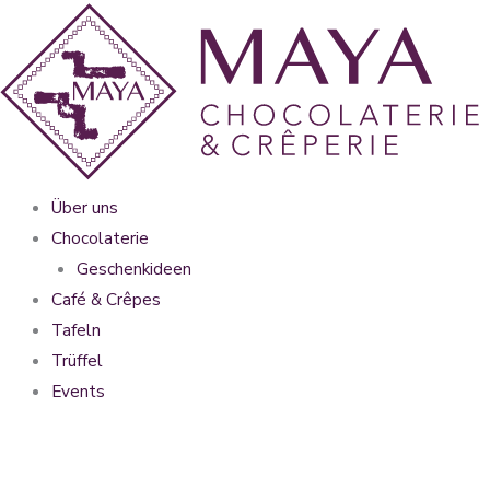
Zum
Inhalt
springen
Über uns
Chocolaterie
Geschenkideen
Café & Crêpes
Tafeln
Trüffel
Events