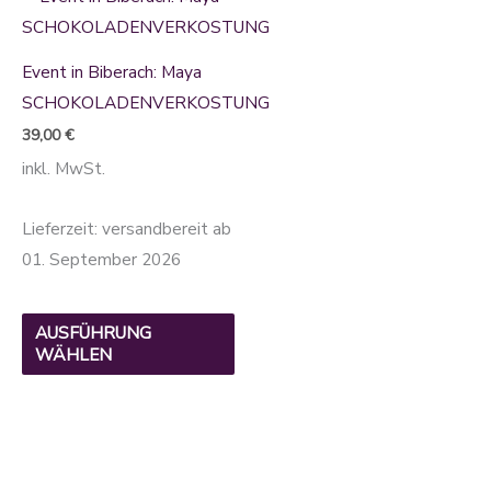
Produkt
weist
Event in Biberach: Maya
mehrere
SCHOKOLADENVERKOSTUNG
Varianten
39,00
€
auf.
inkl. MwSt.
Die
Optionen
Lieferzeit:
versandbereit ab
können
01. September 2026
auf
der
AUSFÜHRUNG
Produktseite
WÄHLEN
gewählt
werden