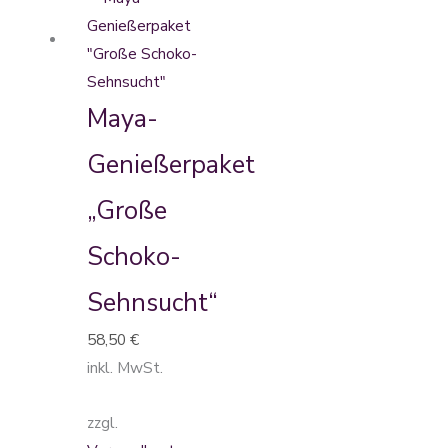
Produkt
weist
mehrere
Varianten
Maya-
auf.
Genießerpaket
Die
Optionen
„Große
können
auf
Schoko-
der
Sehnsucht“
Produktseite
gewählt
58,50
€
werden
inkl. MwSt.
zzgl.