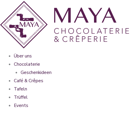
Zum
Inhalt
springen
Über uns
Chocolaterie
Geschenkideen
Café & Crêpes
Tafeln
Trüffel
Events