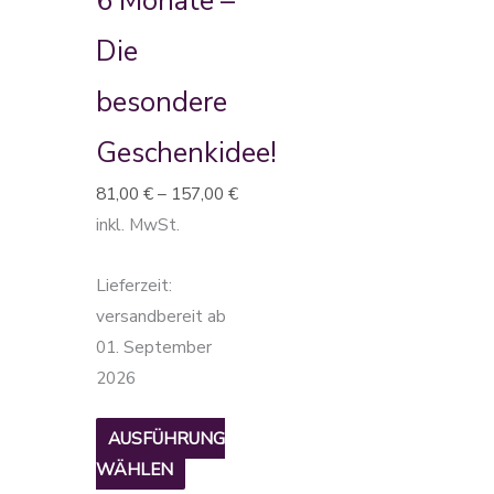
6 Monate –
Die
Optionen
Die
können
besondere
auf
der
Geschenkidee!
Produktseite
81,00
€
–
157,00
€
gewählt
inkl. MwSt.
werden
Lieferzeit:
versandbereit ab
01. September
2026
AUSFÜHRUNG
WÄHLEN