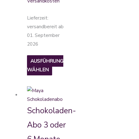
Versandkosten
Lieferzeit:
versandbereit ab
01. September
2026
AUSFÜHRUNG
WÄHLEN
Dieses
Produkt
weist
Schokoladen-
mehrere
Abo 3 oder
Varianten
auf.