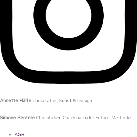
Annette Härle
Chocolatier, Kunst & Design
Simone Bentele
Chocolatier, Coach nach der Future-Methode
AGB