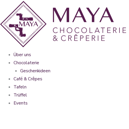
Zum
Inhalt
springen
Über uns
Chocolaterie
Geschenkideen
Café & Crêpes
Tafeln
Trüffel
Events