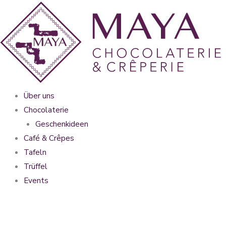
Zum
Inhalt
springen
Über uns
Chocolaterie
Geschenkideen
Café & Crêpes
Tafeln
Trüffel
Events