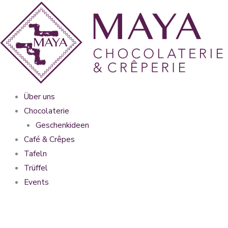
Zum
Inhalt
springen
Über uns
Chocolaterie
Geschenkideen
Café & Crêpes
Tafeln
Trüffel
Events