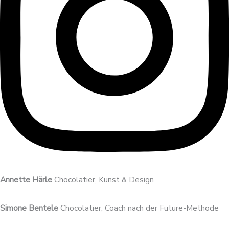
Annette Härle
Chocolatier, Kunst & Design
Simone Bentele
Chocolatier, Coach nach der Future-Methode