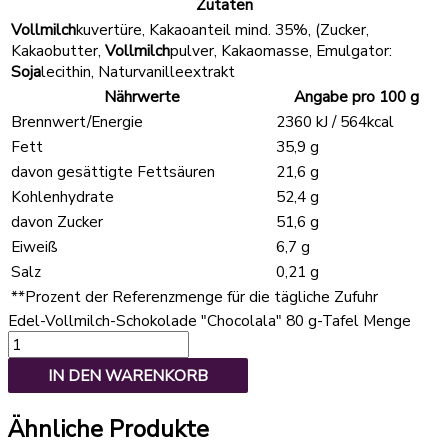
Zutaten
Vollmilch
kuvertüre, Kakaoanteil mind. 35%, (Zucker,
Kakaobutter,
Vollmilch
pulver, Kakaomasse, Emulgator:
Soja
lecithin, Naturvanilleextrakt
Nährwerte
Angabe pro 100 g
Brennwert/Energie
2360 kJ / 564kcal
Fett
35,9 g
davon gesättigte Fettsäuren
21,6 g
Kohlenhydrate
52,4 g
davon Zucker
51,6 g
Eiweiß
6,7 g
Salz
0,21 g
**
Prozent der Referenzmenge für die tägliche Zufuhr
Edel-Vollmilch-Schokolade "Chocolala" 80 g-Tafel Menge
IN DEN WARENKORB
Ähnliche Produkte