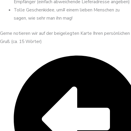
Empfänger (einfach abweichende Lieferadresse angeben)
Tolle Geschenkidee, um# einem lieben Menschen zu
sagen, wie sehr man ihn mag!
Gerne notieren wir auf der beigelegten Karte Ihren persönlichen
Gruß (ca. 15 Wörter)